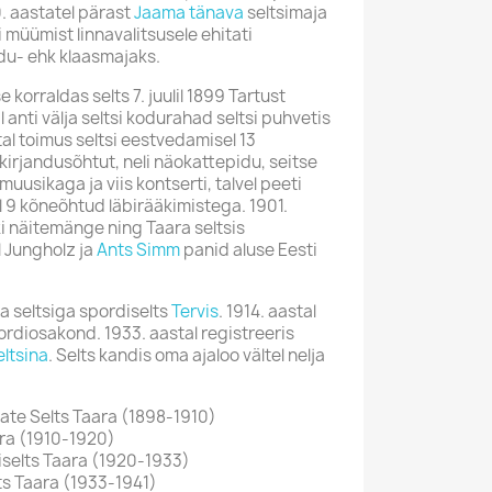
0. aastatel pärast
Jaama tänava
seltsimaja
 müümist linnavalitsusele ehitati
du- ehk klaasmajaks.
 korraldas selts 7. juulil 1899 Tartust
 anti välja seltsi kodurahad seltsi puhvetis
al toimus seltsi eestvedamisel 13
kirjandusõhtut, neli näokattepidu, seitse
muusikaga ja viis kontserti, talvel peeti
l 9 kõneõhtud läbirääkimistega. 1901.
ki näitemänge ning Taara seltsis
l Jungholz ja
Ants Simm
panid aluse Eesti
a seltsiga spordiselts
Tervis
. 1914. aastal
ordiosakond. 1933. aastal registreeris
ltsina
. Selts kandis oma ajaloo vältel nelja
tjate Selts Taara (1898-1910)
ara (1910-1920)
iselts Taara (1920-1933)
ts Taara (1933-1941)