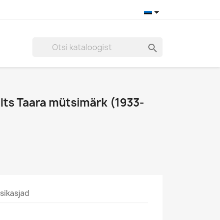


lts Taara mütsimärk (1933-
sikasjad