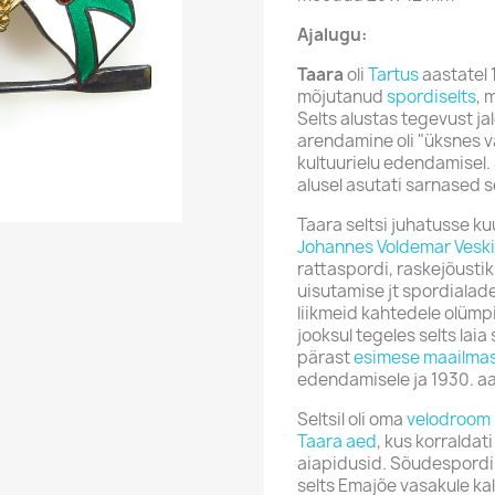
Ajalugu:
Taara
oli
Tartus
aastatel 
mõjutanud
spordiselts
, 
Selts alustas tegevust ja
arendamine oli "üksnes väl
kultuurielu edendamisel. 
alusel asutati sarnased se
Taara seltsi juhatusse ku
Johannes Voldemar Veski
rattaspordi, raskejõustik
uisutamise jt spordialade
liikmeid kahtedele olümp
jooksul tegeles selts la
pärast
esimese maailma
edendamisele ja 1930. aa
Seltsil oli oma
velodroom
Taara aed
, kus korraldati
aiapidusid.
Sõudespordi e
selts Emajõe vasakule kal