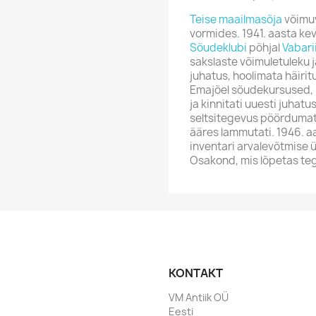
Teise maailmasõja
võimuv
vormides. 1941. aasta ke
Sõudeklubi
põhjal
Vabarii
sakslaste võimuletuleku jä
juhatus, hoolimata häiritu
Emajõel sõudekursused, 19
ja kinnitati uuesti juhatu
seltsitegevus pöördumatu
ääres lammutati. 1946. a
inventari arvalevõtmise
Osakond, mis lõpetas teg
KONTAKT
VM Antiik OÜ
Eesti