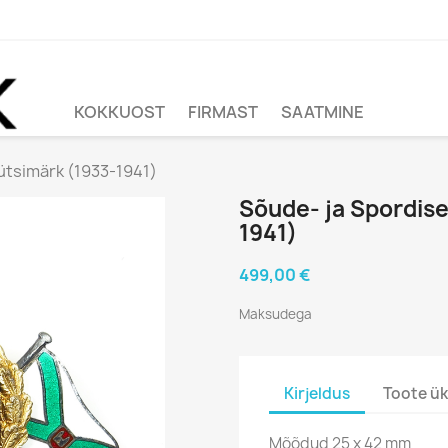
KOKKUOST
FIRMAST
SAATMINE
ütsimärk (1933-1941)
Sõude- ja Spordise
1941)
499,00 €
Maksudega
Kirjeldus
Toote ük
Mõõdud 25 x 42 mm