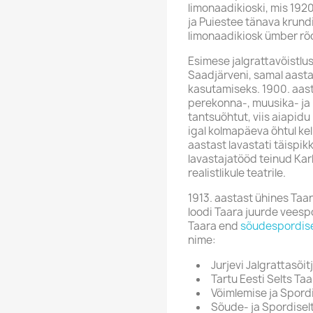
limonaadikioski, mis 192
ja Puiestee tänava krundi
limonaadikiosk ümber rõ
Esimese jalgrattavõistluse
Saadjärveni, samal aastal
kasutamiseks. 1900. aast
perekonna-, muusika- ja 
tantsuõhtut, viis aiapidu 
igal kolmapäeva õhtul kel
aastast lavastati täispik
lavastajatööd teinud Kar
realistlikule teatrile.
1913. aastast ühines Taar
loodi Taara juurde veesp
Taara end
sõudespordise
nime:
Jurjevi Jalgrattasõi
Tartu Eesti Selts Ta
Võimlemise ja Spord
Sõude- ja Spordisel