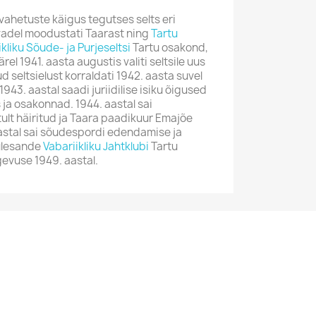
ahetuste käigus tegutses selts eri
vadel moodustati Taarast ning
Tartu
kliku Sõude- ja Purjeseltsi
Tartu osakond,
rel 1941. aasta augustis valiti seltsile uus
d seltsielust korraldati 1942. aasta suvel
43. aastal saadi juriidilise isiku õigused
s ja osakonnad. 1944. aastal sai
lt häiritud ja Taara paadikuur Emajõe
astal sai sõudespordi edendamise ja
 ülesande
Vabariikliku Jahtklubi
Tartu
evuse 1949. aastal.