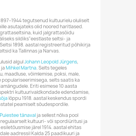
1897–1944 tegutsenud kultuurielu oluliselt
mille asutajateks olid noored haritlased.
lgrattaseltsina, kuid jalgrattasõidu
iseks sildiks"eestlaste seltsi- ja
Seltsi 1898. aastal registreeritud põhikirja
ltsid ka Tallinnas ja Narvas.
ulusid algul
Johann Leopold Jürgens
,
ja
Mihkel Martna
. Selts tegeles
u, maadluse, võimlemise, poksi, male,
 populariseerimisega, selts saatis ka
iamängudele. Eriti esimese 10 aasta
ia spektri kultuurivaldkondade edendamise,
sõja
lõppu 1918. aastal keskendus spordi
statel peamiselt sõudespordile.
Puiestee tänaval
ja sellest nõlva pool
 regulaarselt kultuuri- või spordiüritusi ja
siletõusmise järel 1914. aastal ehitas
dale aadressil Kalda 25 paadikuuri ja