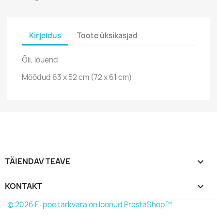
Kirjeldus
Toote üksikasjad
Õli, lõuend
Mõõdud 63 x 52 cm (72 x 61 cm)
TÄIENDAV TEAVE

KONTAKT
keyboard_arrow_down
© 2026 E-poe tarkvara on loonud PrestaShop™