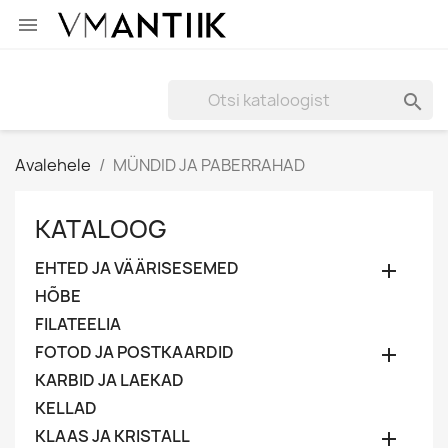


Avalehele
MÜNDID JA PABERRAHAD
KATALOOG
EHTED JA VÄÄRISESEMED

HÕBE
FILATEELIA
FOTOD JA POSTKAARDID

KARBID JA LAEKAD
KELLAD
KLAAS JA KRISTALL
