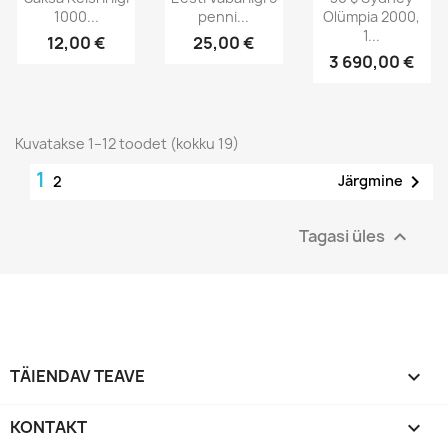
1000...
penni...
Olümpia 2000,
1...
12,00 €
25,00 €
3 690,00 €
Kuvatakse 1–12 toodet (kokku 19)
1

Järgmine
2
Tagasi üles

TÄIENDAV TEAVE

KONTAKT
keyboard_arrow_down