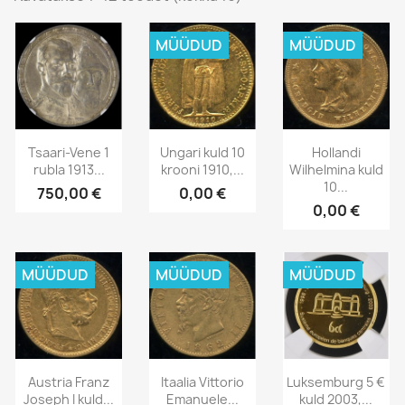
MÜÜDUD
MÜÜDUD
Tsaari-Vene 1
Ungari kuld 10
Hollandi
rubla 1913...
krooni 1910,...
Wilhelmina kuld
10...
750,00 €
0,00 €
0,00 €
MÜÜDUD
MÜÜDUD
MÜÜDUD
Austria Franz
Itaalia Vittorio
Luksemburg 5 €
Joseph I kuld...
Emanuele...
kuld 2003,...