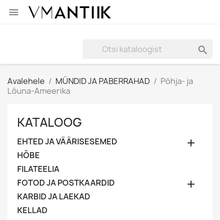


Avalehele
MÜNDID JA PABERRAHAD
Põhja- ja
Lõuna-Ameerika
KATALOOG
EHTED JA VÄÄRISESEMED

HÕBE
FILATEELIA
FOTOD JA POSTKAARDID

KARBID JA LAEKAD
KELLAD