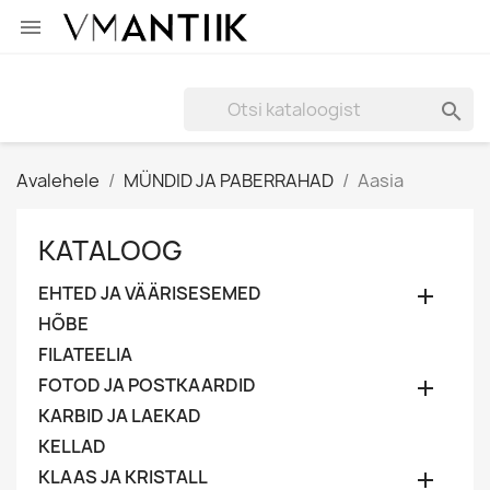


Avalehele
MÜNDID JA PABERRAHAD
Aasia
KATALOOG
EHTED JA VÄÄRISESEMED

HÕBE
FILATEELIA
FOTOD JA POSTKAARDID

KARBID JA LAEKAD
KELLAD
KLAAS JA KRISTALL
