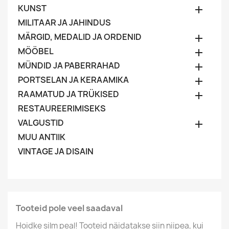
KUNST

MILITAAR JA JAHINDUS
MÄRGID, MEDALID JA ORDENID

MÖÖBEL

MÜNDID JA PABERRAHAD

PORTSELAN JA KERAAMIKA

RAAMATUD JA TRÜKISED

RESTAUREERIMISEKS
VALGUSTID

MUU ANTIIK
VINTAGE JA DISAIN
Tooteid pole veel saadaval
Hoidke silm peal! Tooteid näidatakse siin niipea, kui