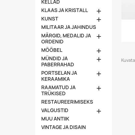
KELLAD
KLAAS JA KRISTALL

KUNST

MILITAAR JA JAHINDUS
MÄRGID, MEDALID JA

ORDENID
MÖÖBEL

MÜNDID JA

Kuvata
PABERRAHAD
PORTSELAN JA

KERAAMIKA
RAAMATUD JA

TRÜKISED
RESTAUREERIMISEKS
VALGUSTID

MUU ANTIIK
VINTAGE JA DISAIN