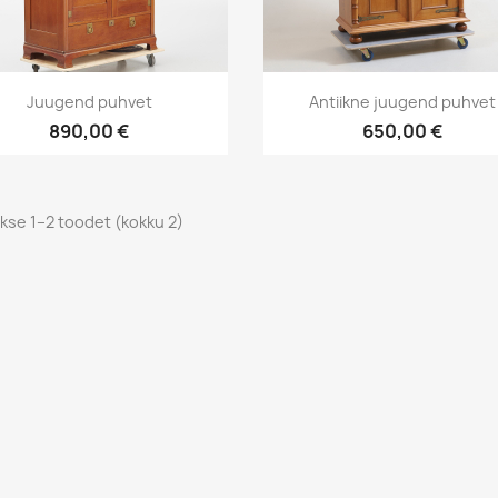
Kiirvaade
Kiirvaade


Juugend puhvet
Antiikne juugend puhvet
890,00 €
650,00 €
kse 1–2 toodet (kokku 2)